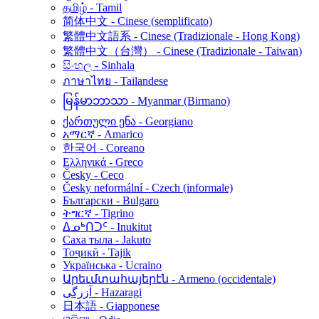
தமிழ் - Tamil
简体中文 - Cinese (semplificato)
繁體中文語系 - Cinese (Tradizionale - Hong Kong)
繁體中文（台灣） - Cinese (Tradizionale - Taiwan)
සිංහල - Sinhala
ภาษาไทย - Tailandese
မြန်မာဘာသာ - Myanmar (Birmano)
ქართული ენა - Georgiano
አማርኛ - Amarico
한국어 - Coreano
Ελληνικά - Greco
Česky - Ceco
Česky neformální - Czech (informale)
Български - Bulgaro
ትግርኛ - Tigrino
ᐃᓄᒃᑎᑐᑦ - Inukitut
Саха тыла - Jakuto
Тоҷикӣ - Tajik
Українська - Ucraino
Արեւմտահայերէն - Armeno (occidentale)
آزرگی - Hazaragi
日本語 - Giapponese