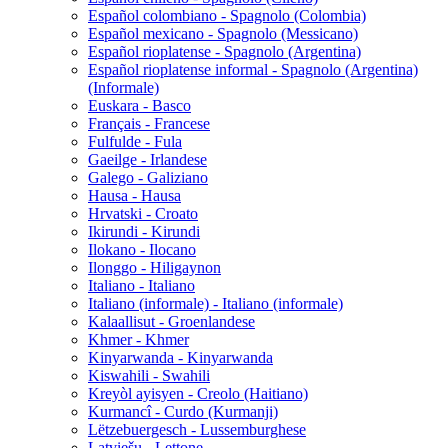
Español colombiano - Spagnolo (Colombia)
Español mexicano - Spagnolo (Messicano)
Español rioplatense - Spagnolo (Argentina)
Español rioplatense informal - Spagnolo (Argentina)
(Informale)
Euskara - Basco
Français - Francese
Fulfulde - Fula
Gaeilge - Irlandese
Galego - Galiziano
Hausa - Hausa
Hrvatski - Croato
Ikirundi - Kirundi
Ilokano - Ilocano
Ilonggo - Hiligaynon
Italiano - Italiano
Italiano (informale) - Italiano (informale)
Kalaallisut - Groenlandese
Khmer - Khmer
Kinyarwanda - Kinyarwanda
Kiswahili - Swahili
Kreyòl ayisyen - Creolo (Haitiano)
Kurmancî - Curdo (Kurmanji)
Lëtzebuergesch - Lussemburghese
Latviešu - Lettone