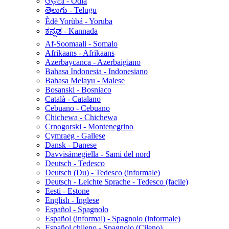
ଓଡ଼ିଆ - Odia
తెలుగు - Telugu
Èdè Yorùbá - Yoruba
ಕನ್ನಡ - Kannada
Af-Soomaali - Somalo
Afrikaans - Afrikaans
Azerbaycanca - Azerbaigiano
Bahasa Indonesia - Indonesiano
Bahasa Melayu - Malese
Bosanski - Bosniaco
Català - Catalano
Cebuano - Cebuano
Chichewa - Chichewa
Crnogorski - Montenegrino
Cymraeg - Gallese
Dansk - Danese
Davvisámegiella - Sami del nord
Deutsch - Tedesco
Deutsch (Du) - Tedesco (informale)
Deutsch - Leichte Sprache - Tedesco (facile)
Eesti - Estone
English - Inglese
Español - Spagnolo
Español (informal) - Spagnolo (informale)
Español chileno - Spagnolo (Cileno)