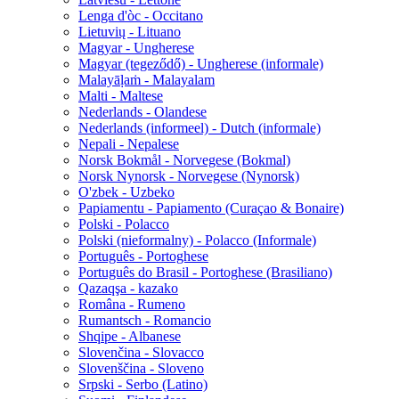
Lenga d'òc - Occitano
Lietuvių - Lituano
Magyar - Ungherese
Magyar (tegeződő) - Ungherese (informale)
Malayāḷaṁ - Malayalam
Malti - Maltese
Nederlands - Olandese
Nederlands (informeel) - Dutch (informale)
Nepali - Nepalese
Norsk Bokmål - Norvegese (Bokmal)
Norsk Nynorsk - Norvegese (Nynorsk)
O'zbek - Uzbeko
Papiamentu - Papiamento (Curaçao & Bonaire)
Polski - Polacco
Polski (nieformalny) - Polacco (Informale)
Português - Portoghese
Português do Brasil - Portoghese (Brasiliano)
Qazaqşa - kazako
Româna - Rumeno
Rumantsch - Romancio
Shqipe - Albanese
Slovenčina - Slovacco
Slovenščina - Sloveno
Srpski - Serbo (Latino)