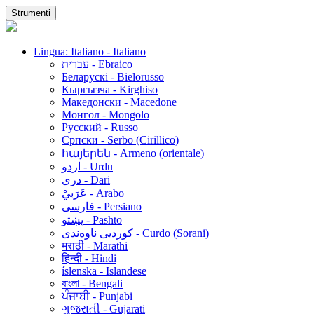
Strumenti
Lingua: Italiano - Italiano
עברית - Ebraico
Беларускі - Bielorusso
Кыргызча - Kirghiso
Македонски - Macedone
Монгол - Mongolo
Русский - Russo
Српски - Serbo (Cirillico)
հայերեն - Armeno (orientale)
اردو - Urdu
دری - Dari
عَرَبيْ - Arabo
فارسی - Persiano
پښتو - Pashto
کوردیی ناوەندی - Curdo (Sorani)
मराठी - Marathi
हिन्दी - Hindi
íslenska - Islandese
বাংলা - Bengali
ਪੰਜਾਬੀ - Punjabi
ગુજરાતી - Gujarati